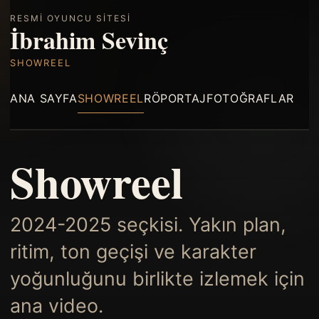
RESMI OYUNCU SITESI
İbrahim Sevinç
SHOWREEL
ANA SAYFA
SHOWREEL
RÖPORTAJ
FOTOĞRAFLAR
Showreel
2024-2025 seçkisi. Yakın plan,
ritim, ton geçişi ve karakter
yoğunluğunu birlikte izlemek için
ana video.